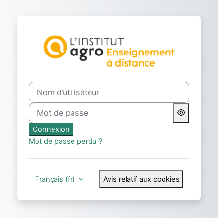
Passer au contenu principal
Connexion à Ext
Nom d’utilisateur
Mot de passe
Connexion
Mot de passe perdu ?
Français ‎(fr)‎
Avis relatif aux cookies